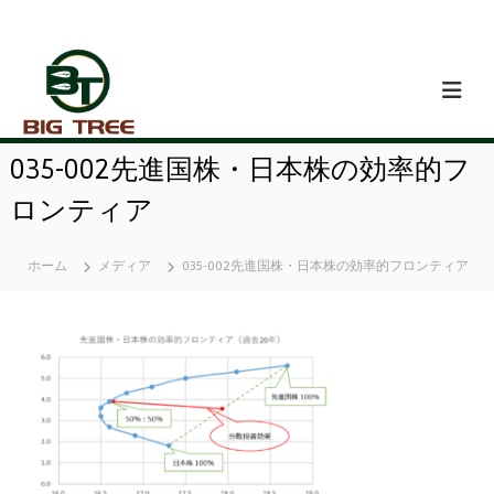
コ
ン
テ
ン
ツ
へ
ス
035-002先進国株・日本株の効率的フ
キ
ッ
ロンティア
プ
ホーム
メディア
035-002先進国株・日本株の効率的フロンティア