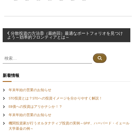
投
分散投資の方法⑧（最終回）最適なポートフォリオを見つけ
よう～効率的フロンティアとは～
稿
検
検
ナ
索
索
対
ビ
象
新着情報
:
ゲ
年末年始の営業のお知らせ
ー
STO投資とは？STOへの投資イメージを分かりやすく解説！
EB債への投資はアリかナシか！？
シ
年末年始の営業のお知らせ
機関投資家が行うオルタナティブ投資の実例～GPIF、ハーバード・イェール
ョ
大学基金の例～