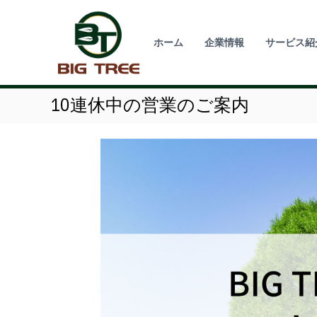
コ
ン
テ
ホーム
企業情報
サービス紹
ン
ツ
へ
ス
10連休中の営業のご案内
キ
ッ
プ