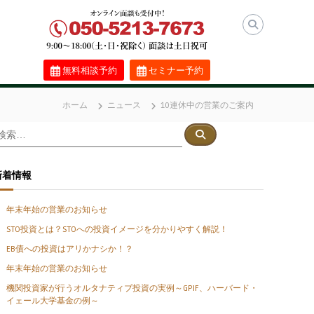
無料相談予約
セミナー予約
ホーム
ニュース
10連休中の営業のご案内
検
検
索
索
対
象
新着情報
年末年始の営業のお知らせ
STO投資とは？STOへの投資イメージを分かりやすく解説！
EB債への投資はアリかナシか！？
年末年始の営業のお知らせ
機関投資家が行うオルタナティブ投資の実例～GPIF、ハーバード・
イェール大学基金の例～