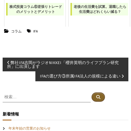
株式投資コラム⑥逆張りトレード
老後の生活費を試算。退職したら
のメリットとデメリット
生活費はどれくらい減る？
コラム
IFA
投
弊社IFA吉岡がラジオNIKKEI「櫻井英明のライフプラン研究
所」に出演します
稿
IFAの選び方③所属IFA法人の規模による違い
ナ
検
検
ビ
索
索
対
象
ゲ
新着情報
:
ー
年末年始の営業のお知らせ