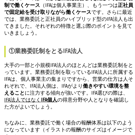
制で働くケース
（IFAは個人事業主）、もう一つは
正社員
で固定給を受け取りながら働くケース
です。さらに最近
では、業務委託と正社員のハイブリッド型のIFA法人も出
てきました。それぞれの特徴と選ぶ際のポイントを見て
いきましょう。
①業務委託制をとるIFA法人
大手の一部と小規模IFA法人のほとんどは業務委託制をと
っています。業務委託制を取っているIFA法人に所属する
IFAは、個人事業主の集まりですから、営業の仕方は人そ
れぞれで、IFA法人側は、IFAがより
働きやすい環境を整
えること
に注力する傾向が強いです。IFA選びの際は、
IFA法人ではなく
IFA個人
の得意分野や人となりを確認し
た方がよいでしょう。
ちなみに、業務委託で働く場合の報酬体系は以下のよう
になっています（イラストの報酬のサイズはイメージで