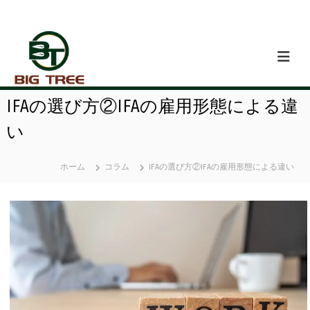
コ
ン
テ
ン
ツ
へ
ス
IFAの選び方②IFAの雇用形態による違
キ
ッ
い
プ
ホーム
コラム
IFAの選び方②IFAの雇用形態による違い