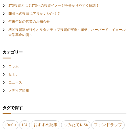
STO投資とは？STOへの投資イメージを分かりやすく解説！
シ
EB債への投資はアリかナシか！？
ョ
年末年始の営業のお知らせ
機関投資家が行うオルタナティブ投資の実例～GPIF、ハーバード・イェール
ン
大学基金の例～
カテゴリー
コラム
セミナー
ニュース
メディア情報
タグで探す
iDeCo
IFA
おすすめ記事
つみたてNISA
ファンドラップ