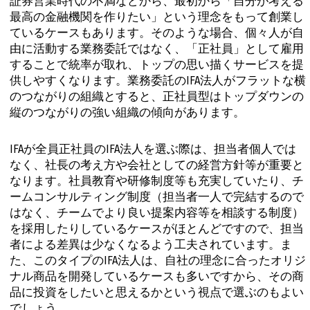
証券営業時代の不満などから、最初から「自分が考える
最高の金融機関を作りたい」という理念をもって創業し
ているケースもあります。そのような場合、個々人が自
由に活動する業務委託ではなく、「正社員」として雇用
することで統率が取れ、トップの思い描くサービスを提
供しやすくなります。業務委託のIFA法人がフラットな横
のつながりの組織とすると、正社員型はトップダウンの
縦のつながりの強い組織の傾向があります。
IFAが全員正社員のIFA法人を選ぶ際は、担当者個人では
なく、社長の考え方や会社としての経営方針等が重要と
なります。社員教育や研修制度等も充実していたり、チ
ームコンサルティング制度（担当者一人で完結するので
はなく、チームでより良い提案内容等を相談する制度）
を採用したりしているケースがほとんどですので、担当
者による差異は少なくなるよう工夫されています。ま
た、このタイプのIFA法人は、自社の理念に合ったオリジ
ナル商品を開発しているケースも多いですから、その商
品に投資をしたいと思えるかという視点で選ぶのもよい
でしょう。