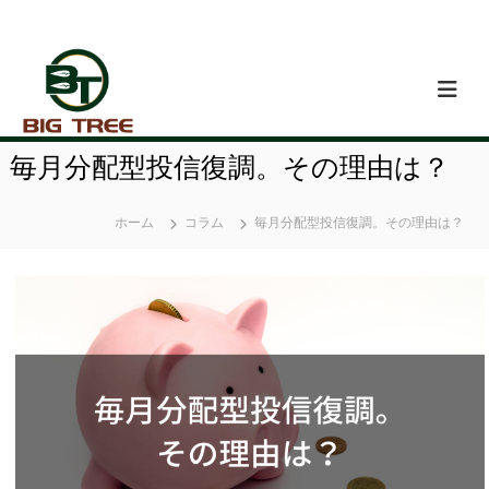
コ
ン
テ
ン
ツ
へ
ス
毎月分配型投信復調。その理由は？
キ
ッ
プ
ホーム
コラム
毎月分配型投信復調。その理由は？