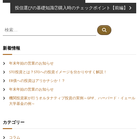
投信選びの基礎知識⑦購入時のチェックポイント【前編】
稿
ナ
検
検
索
索
ビ
対
象
新着情報
ゲ
:
年末年始の営業のお知らせ
ー
STO投資とは？STOへの投資イメージを分かりやすく解説！
シ
EB債への投資はアリかナシか！？
年末年始の営業のお知らせ
ョ
機関投資家が行うオルタナティブ投資の実例～GPIF、ハーバード・イェール
大学基金の例～
ン
カテゴリー
コラム