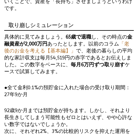
いくことで、資産を「長持ち」させましょうというわけ
です。
取り崩しシミュレーション
具体的に見てみましょう。
65歳で退職
し、その時点の
金
融資産が2,000万円
あったとします。以前のコラム
「老
後のお金を考える【基本編】」
で、老後の暮らしの平均
的な家計収支は毎月54,519円の赤字であるとお伝えしま
した。この数字をベースに、
毎月6万円ずつ取り崩す
ケ
ースで試算してみます。
●全て金利0.1%の預貯金に入れた場合の受け取り期間：
27年9か月
92歳9か月までは預貯金が持ちます。しかし、それより
長生きしてしまう可能性もゼロとはいえず、やや心許な
い数字ではないでしょうか。
次に、それぞれ2%、3%の比較的リスクを抑えた運用を