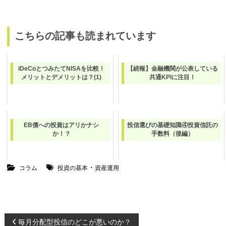
こちらの記事も読まれています
iDeCoとつみたてNISAを比較！
【続報】金融機関が公表している
メリットとデメリットは？(1)
共通KPIに注目！
EB債への投資はアリかナシ
投信選びの基礎知識④投資信託の
か！？
手数料（後編）
・
コラム
投資の基本
資産運用
投
毎月分配型投信のどこが悪いのか？