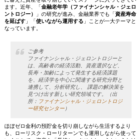
に蓄えた資産を取り崩していくステージに入ってきてい
ます。近年、「
金融老年学（ファイナンシャル・ジェロ
ントロジー）
」の研究が進み、金融業界でも「
資産寿命
を延ばす
」「
使いながら運用する
」ことが一大テーマと
なっています。
ご参考
ファイナンシャル・ジェロントロジーと
は、高齢者の経済活動、資産選択など、
長寿・加齢によって発生する経済課題
を、経済学を中心に関連する研究分野と
連携して、分析研究し、 課題の解決策を
見つけ出す新しい研究領域です。（出
所：
ファイナンシャル・ジェロントロジ
ー研究センター
）
ほぼゼロ金利の預貯金を切り崩しながら生活するより
も、ローリスク・ローリターンでも運用しながら使って