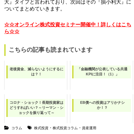
大』タイプと言われており、次回はその『損小利大』に
ついてまとめていきます。
☆☆オンライン株式投資セミナー開催中！詳しくはこち
ら☆☆
こちらの記事も読まれています
老後資金、減らないようにするに
「金融機関が公表している共通
は？！
KPIに注目！（1）」
コロナ・ショック！長期投資家は
EB債への投資はアリかナシ
どうすればいい？～リーマン・シ
か！？
ョックを振り返って～
・
・
コラム
株式投資
株式投資コラム
資産運用