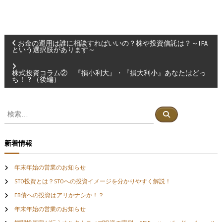
投
お金の運用は誰に相談すればいいの？株や投資信託は？～IFA
という選択肢があります～
稿
株式投資コラム② 『損小利大』・『損大利小』あなたはどっ
ち！？（後編）
ナ
ビ
検
検
索
索
ゲ
対
象
新着情報
ー
:
年末年始の営業のお知らせ
シ
STO投資とは？STOへの投資イメージを分かりやすく解説！
EB債への投資はアリかナシか！？
ョ
年末年始の営業のお知らせ