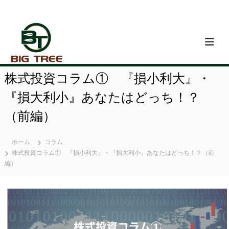
コ
ン
テ
ン
ツ
へ
ス
株式投資コラム① 『損小利大』・
キ
ッ
『損大利小』あなたはどっち！？
プ
（前編）
ホーム
コラム
株式投資コラム① 『損小利大』・『損大利小』あなたはどっち！？（前
編）