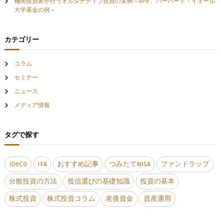
ン
機関投資家が行うオルタナティブ投資の実例～GPIF、ハーバード・イェール
大学基金の例～
カテゴリー
コラム
セミナー
ニュース
メディア情報
タグで探す
iDeCo
IFA
おすすめ記事
つみたてNISA
ファンドラップ
分散投資の方法
投信選びの基礎知識
投資の基本
株式投資
株式投資コラム
老後資金
資産運用