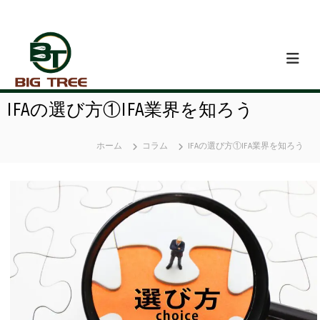
コ
ン
テ
ン
ツ
へ
ス
IFAの選び方①IFA業界を知ろう
キ
ッ
プ
ホーム
コラム
IFAの選び方①IFA業界を知ろう