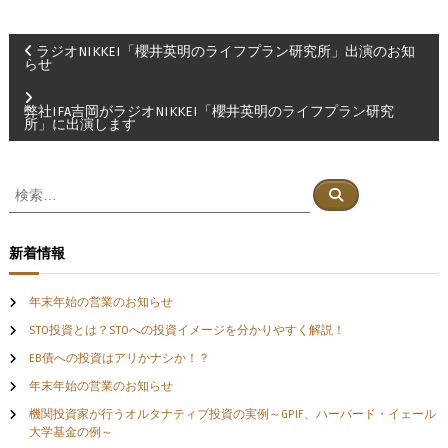
投
ラジオNIKKEI「櫻井英明のライフプラン研究所」出演のお知
らせ
稿
弊社IFA吉岡がラジオNIKKEI「櫻井英明のライフプラン研究
所」に出演します
ナ
ビ
検
検
索
索
ゲ
対
象
新着情報
ー
:
年末年始の営業のお知らせ
シ
STO投資とは？STOへの投資イメージを分かりやすく解説！
EB債への投資はアリかナシか！？
ョ
年末年始の営業のお知らせ
ン
機関投資家が行うオルタナティブ投資の実例～GPIF、ハーバード・イェール
大学基金の例～