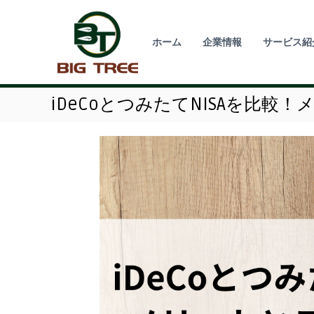
コ
ン
テ
ホーム
企業情報
サービス紹
ン
ツ
へ
ス
iDeCoとつみたてNISAを比較
キ
ッ
プ