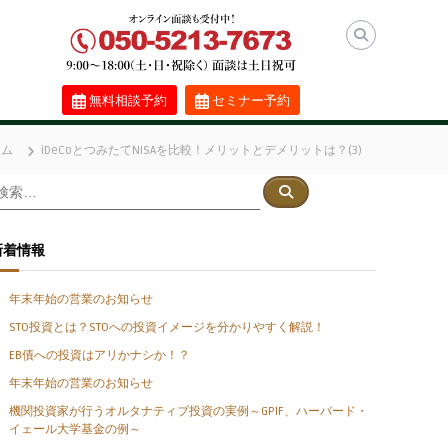
無料相談予約
セミナー予約
ラム
iDeCoとつみたてNISAを比較！メリットとデメリットは？(3)
検
検
索
索
対
象
新着情報
年末年始の営業のお知らせ
STO投資とは？STOへの投資イメージを分かりやすく解説！
EB債への投資はアリかナシか！？
年末年始の営業のお知らせ
機関投資家が行うオルタナティブ投資の実例～GPIF、ハーバード・
イェール大学基金の例～