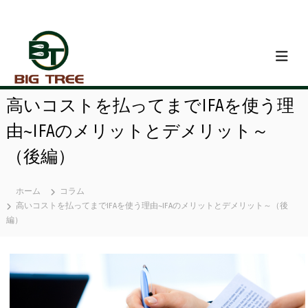
コ
ン
テ
ン
ツ
へ
ス
高いコストを払ってまでIFAを使う理
キ
ッ
由~IFAのメリットとデメリット～
プ
（後編）
ホーム
コラム
高いコストを払ってまでIFAを使う理由~IFAのメリットとデメリット～（後
編）