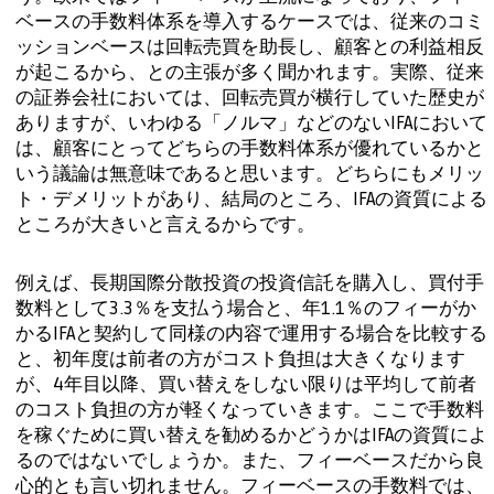
ベースの手数料体系を導入するケースでは、従来のコミ
ッションベースは回転売買を助長し、顧客との利益相反
が起こるから、との主張が多く聞かれます。実際、従来
の証券会社においては、回転売買が横行していた歴史が
ありますが、いわゆる「ノルマ」などのないIFAにおいて
は、顧客にとってどちらの手数料体系が優れているかと
いう議論は無意味であると思います。どちらにもメリッ
ト・デメリットがあり、結局のところ、IFAの資質による
ところが大きいと言えるからです。
例えば、長期国際分散投資の投資信託を購入し、買付手
数料として3.3％を支払う場合と、年1.1％のフィーがか
かるIFAと契約して同様の内容で運用する場合を比較する
と、初年度は前者の方がコスト負担は大きくなります
が、4年目以降、買い替えをしない限りは平均して前者
のコスト負担の方が軽くなっていきます。ここで手数料
を稼ぐために買い替えを勧めるかどうかはIFAの資質によ
るのではないでしょうか。また、フィーベースだから良
心的とも言い切れません。フィーベースの手数料では、