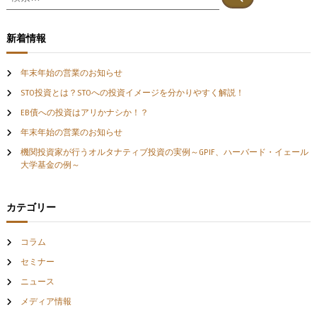
ビ
索
索
対
象
ゲ
新着情報
:
ー
年末年始の営業のお知らせ
STO投資とは？STOへの投資イメージを分かりやすく解説！
シ
EB債への投資はアリかナシか！？
ョ
年末年始の営業のお知らせ
機関投資家が行うオルタナティブ投資の実例～GPIF、ハーバード・イェール
ン
大学基金の例～
カテゴリー
コラム
セミナー
ニュース
メディア情報