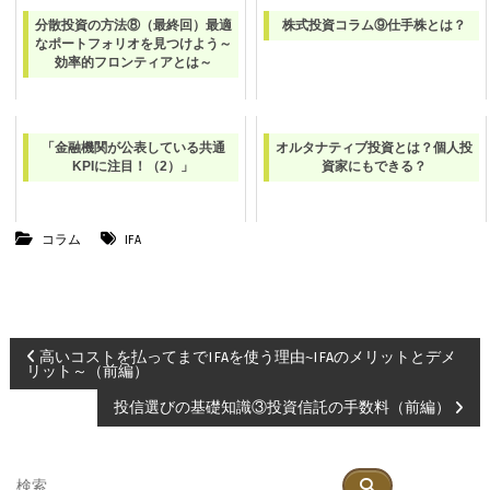
分散投資の方法⑧（最終回）最適
株式投資コラム⑨仕手株とは？
なポートフォリオを見つけよう～
効率的フロンティアとは～
「金融機関が公表している共通
オルタナティブ投資とは？個人投
KPIに注目！（2）」
資家にもできる？
コラム
IFA
投
高いコストを払ってまでIFAを使う理由~IFAのメリットとデメ
リット～（前編）
稿
投信選びの基礎知識③投資信託の手数料（前編）
ナ
検
検